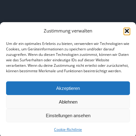
Zustimmung verwalten
LINKS
Um dir ein optimales Erlebnis zu bieten, verwenden wir Technologien wie
Cookies, um Geräteinformationen zu speichern und/oder darauf
zuzugreifen. Wenn du diesen Technologien zustimmst, können wir Daten
HOME
|
ÜBER UNS
|
IMPRESSUM
|
DATENSCHUTZ
|
wie das Surfverhalten oder eindeutige IDs auf dieser Website
verarbeiten. Wenn du deine Zustimmung nicht erteilst oder zurückziehst,
BILDNACHWEISE
können bestimmte Merkmale und Funktionen beeinträchtigt werden.
Akzeptieren
Ablehnen
Copyright 2025
Einstellungen ansehen
Facebook
Instagram
Cookie-Richtlinie