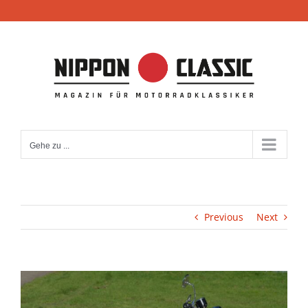
Zum
Inhalt
springen
Gehe zu ...
Previous
Next
View
Larger