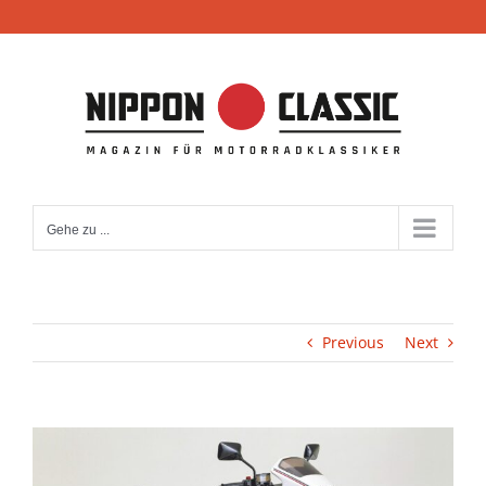
Zum
Inhalt
springen
Gehe zu ...
Previous
Next
View
Larger