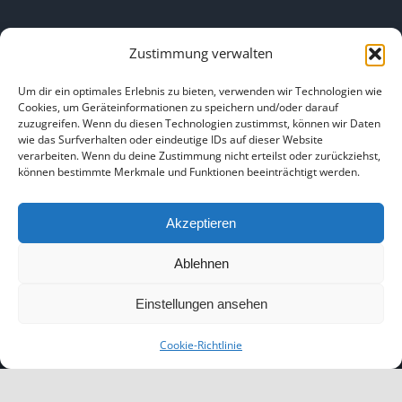
Zustimmung verwalten
Um dir ein optimales Erlebnis zu bieten, verwenden wir Technologien wie
Cookies, um Geräteinformationen zu speichern und/oder darauf
LINKS
zuzugreifen. Wenn du diesen Technologien zustimmst, können wir Daten
wie das Surfverhalten oder eindeutige IDs auf dieser Website
verarbeiten. Wenn du deine Zustimmung nicht erteilst oder zurückziehst,
können bestimmte Merkmale und Funktionen beeinträchtigt werden.
HOME
|
ÜBER UNS
|
IMPRESSUM
|
DATENSCHUTZ
|
BILDNACHWEISE
Akzeptieren
Ablehnen
Einstellungen ansehen
Copyright 2025
Cookie-Richtlinie
Facebook
Instagram