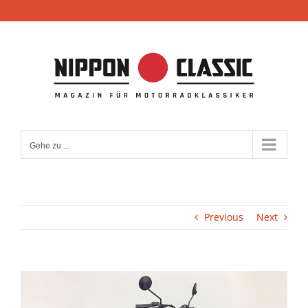
Zum
Inhalt
springen
Gehe zu ...
Previous
Next
View
Larger