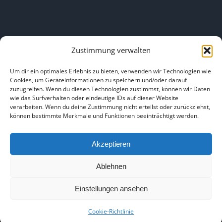
Zustimmung verwalten
LINKS
Um dir ein optimales Erlebnis zu bieten, verwenden wir Technologien wie
Cookies, um Geräteinformationen zu speichern und/oder darauf
zuzugreifen. Wenn du diesen Technologien zustimmst, können wir Daten
HOME
|
ÜBER UNS
|
IMPRESSUM
|
DATENSCHUTZ
|
wie das Surfverhalten oder eindeutige IDs auf dieser Website
verarbeiten. Wenn du deine Zustimmung nicht erteilst oder zurückziehst,
BILDNACHWEISE
können bestimmte Merkmale und Funktionen beeinträchtigt werden.
Akzeptieren
Ablehnen
Copyright 2025
Einstellungen ansehen
Facebook
Instagram
Cookie-Richtlinie