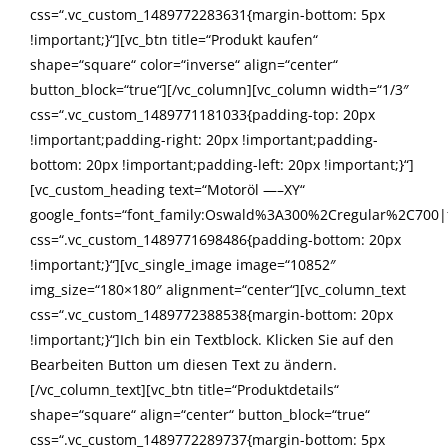
css=“.vc_custom_1489772283631{margin-bottom: 5px
!important;}“][vc_btn title=“Produkt kaufen“
shape=“square“ color=“inverse“ align=“center“
button_block=“true“][/vc_column][vc_column width=“1/3″
css=“.vc_custom_1489771181033{padding-top: 20px
!important;padding-right: 20px !important;padding-
bottom: 20px !important;padding-left: 20px !important;}“]
[vc_custom_heading text=“Motoröl —–XY“
google_fonts=“font_family:Oswald%3A300%2Cregular%2C700|
css=“.vc_custom_1489771698486{padding-bottom: 20px
!important;}“][vc_single_image image=“10852″
img_size=“180×180″ alignment=“center“][vc_column_text
css=“.vc_custom_1489772388538{margin-bottom: 20px
!important;}“]Ich bin ein Textblock. Klicken Sie auf den
Bearbeiten Button um diesen Text zu ändern.
[/vc_column_text][vc_btn title=“Produktdetails“
shape=“square“ align=“center“ button_block=“true“
css=“.vc_custom_1489772289737{margin-bottom: 5px