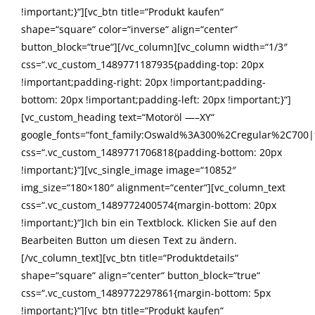
!important;}“][vc_btn title=“Produkt kaufen“
shape=“square“ color=“inverse“ align=“center“
button_block=“true“][/vc_column][vc_column width=“1/3″
css=“.vc_custom_1489771187935{padding-top: 20px
!important;padding-right: 20px !important;padding-
bottom: 20px !important;padding-left: 20px !important;}“]
[vc_custom_heading text=“Motoröl —–XY“
google_fonts=“font_family:Oswald%3A300%2Cregular%2C700|
css=“.vc_custom_1489771706818{padding-bottom: 20px
!important;}“][vc_single_image image=“10852″
img_size=“180×180″ alignment=“center“][vc_column_text
css=“.vc_custom_1489772400574{margin-bottom: 20px
!important;}“]Ich bin ein Textblock. Klicken Sie auf den
Bearbeiten Button um diesen Text zu ändern.
[/vc_column_text][vc_btn title=“Produktdetails“
shape=“square“ align=“center“ button_block=“true“
css=“.vc_custom_1489772297861{margin-bottom: 5px
!important;}“][vc_btn title=“Produkt kaufen“