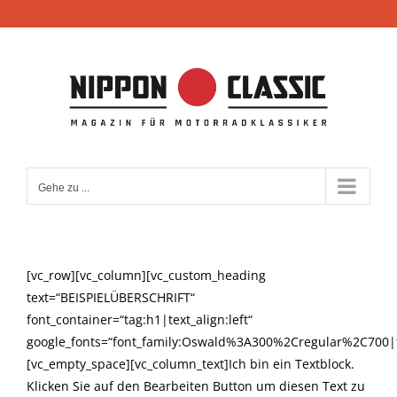
Zum
Inhalt
springen
Gehe zu ...
[vc_row][vc_column][vc_custom_heading
text=“BEISPIELÜBERSCHRIFT“
font_container=“tag:h1|text_align:left“
google_fonts=“font_family:Oswald%3A300%2Cregular%2C700|
[vc_empty_space][vc_column_text]Ich bin ein Textblock.
Klicken Sie auf den Bearbeiten Button um diesen Text zu