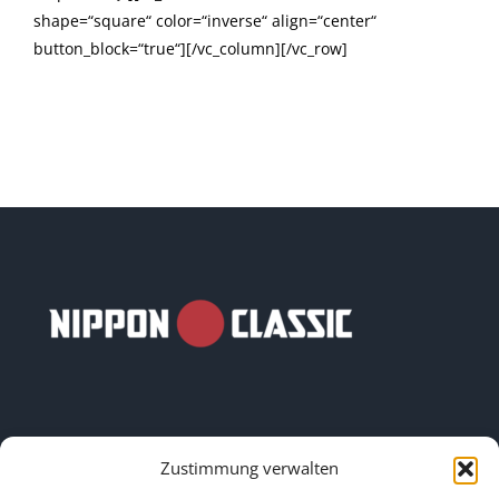
shape=“square“ color=“inverse“ align=“center“
button_block=“true“][/vc_column][/vc_row]
Zustimmung verwalten
LINKS