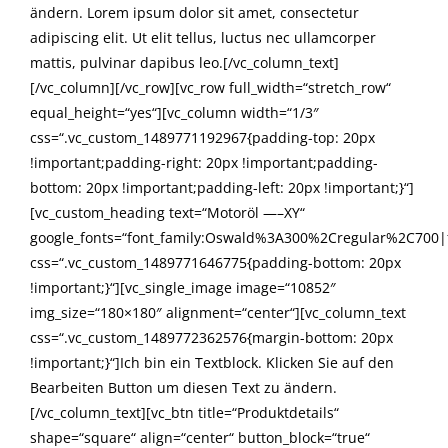
ändern. Lorem ipsum dolor sit amet, consectetur
adipiscing elit. Ut elit tellus, luctus nec ullamcorper
mattis, pulvinar dapibus leo.[/vc_column_text]
[/vc_column][/vc_row][vc_row full_width=“stretch_row“
equal_height=“yes“][vc_column width=“1/3″
css=“.vc_custom_1489771192967{padding-top: 20px
!important;padding-right: 20px !important;padding-
bottom: 20px !important;padding-left: 20px !important;}“]
[vc_custom_heading text=“Motoröl —–XY“
google_fonts=“font_family:Oswald%3A300%2Cregular%2C700|
css=“.vc_custom_1489771646775{padding-bottom: 20px
!important;}“][vc_single_image image=“10852″
img_size=“180×180″ alignment=“center“][vc_column_text
css=“.vc_custom_1489772362576{margin-bottom: 20px
!important;}“]Ich bin ein Textblock. Klicken Sie auf den
Bearbeiten Button um diesen Text zu ändern.
[/vc_column_text][vc_btn title=“Produktdetails“
shape=“square“ align=“center“ button_block=“true“