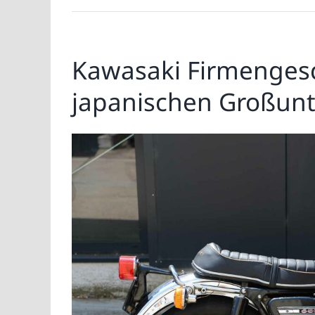
Kawasaki Firmengesc
japanischen Großun
Zeige
grösseres
Bild