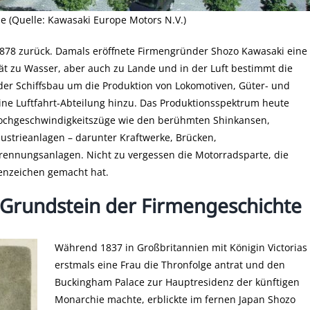
 (Quelle: Kawasaki Europe Motors N.V.)
 1878 zurück. Damals eröffnete Firmengründer Shozo Kawasaki eine
tät zu Wasser, aber auch zu Lande und in der Luft bestimmt die
der Schiffsbau um die Produktion von Lokomotiven, Güter- und
ine Luftfahrt-Abteilung hinzu. Das Produktionsspektrum heute
 Hochgeschwindigkeitszüge wie den berühmten Shinkansen,
ndustrieanlagen – darunter Kraftwerke, Brücken,
ennungsanlagen. Nicht zu vergessen die Motorradsparte, die
enzeichen gemacht hat.
 Grundstein der Firmengeschichte
Während 1837 in Großbritannien mit Königin Victorias
erstmals eine Frau die Thronfolge antrat und den
Buckingham Palace zur Hauptresidenz der künftigen
Monarchie machte, erblickte im fernen Japan Shozo