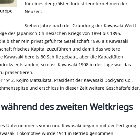
für eines der größten Industrieunternehmen der
Europe
Neuzeit.
Sieben Jahre nach der Gründung der Kawasaki-Werft
 Folge des Japanisch-Chinesischen Kriegs von 1894 bis 1895.
ie bisher rein privat geführte Gesellschaft 1896 als Kawasaki
lschaft frisches Kapital zuzuführen und damit das weitere
 Kawasaki bereits 80 Schiffe gebaut, aber die Kapazitäten
docks entstanden, so dass Kawasaki 1908 in der Lage war das
zu präsentieren.
1912. Kojiro Matsukata, Präsident der Kawasaki Dockyard Co.,
hmensspitze und erschloss in dieser Zeit weitere Geschäftsfelder.
 während des zweiten Weltkriegs
n des Unternehmens voran und Kawasaki begann mit der Fertigung
awasaki-Lokomotive wurde 1911 in Betrieb genommen.